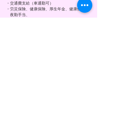
・交通費支給（車通勤可）
・労災保険、健康保険、厚生年金、健康保険、
夜勤手当、
・他、制服貸与
応募する
お問い合わせ
サニーベイルに関するお問い合わせは、
下記連絡先まで気軽にご連絡ください。
052-877-8888