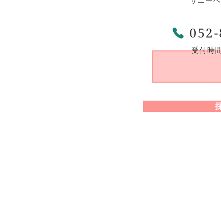
サニーベ
052-
受付時間：
運営法人：有限会社サニーベイル 〒