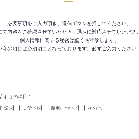
必要事項をご入力頂き、送信ボタンを押してください。
にて内容をご確認させていただき、迅速に対応させていただき
個人情報に関する秘密は堅く厳守致します。
※印の項目は必須項目となっております。必ずご入力ください
必
合わせの項目
*
須
項
料請求
見学予約
採用について
その他
目